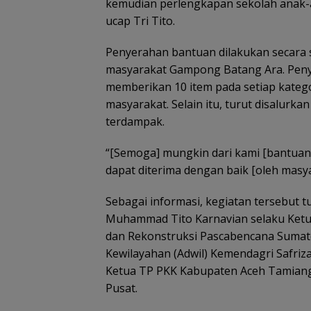
kemudian perlengkapan sekolah anak-ana
ucap Tri Tito.
Penyerahan bantuan dilakukan secara s
masyarakat Gampong Batang Ara. Peny
memberikan 10 item pada setiap kateg
masyarakat. Selain itu, turut disalurk
terdampak.
“[Semoga] mungkin dari kami [bantuan 
dapat diterima dengan baik [oleh masyar
Sebagai informasi, kegiatan tersebut t
Muhammad Tito Karnavian selaku Ketua
dan Rekonstruksi Pascabencana Sumatera
Kewilayahan (Adwil) Kemendagri Safriz
Ketua TP PKK Kabupaten Aceh Tamiang
Pusat.