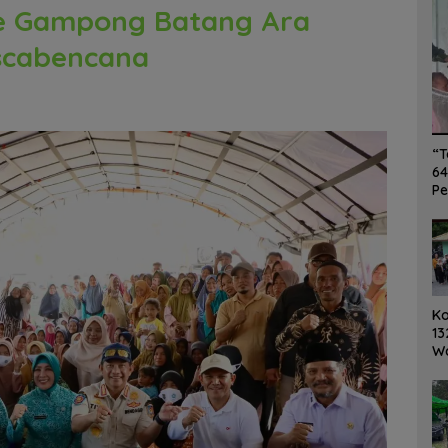
ke Gampong Batang Ara
scabencana
“T
64
Pe
K
13
W
Ro
Ge