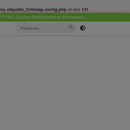
y.id/public_html/wp-config.php
on line
131
akan Pelayanan kesehatan Gratis 1 x 24 Jam
Kenalkan