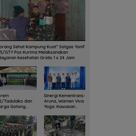
orang Sehat Kampung Kuat” Satgas Yonif
5/GTY Pos Kurima Melaksanakan
layanan kesehatan Gratis 1 x 24 Jam
orem
Sinergi Kementrans-
2/Tadulako dan
Aruna, Wamen Viva
arga Gotong
Yoga: Kawasan
yong Bersihkan
Transmigrasi
dung Juang Palu
Sukses Ekspor
Rajungan Ke Pasar
Global