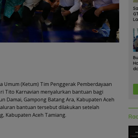
Sa
GT
L
Ke
A
K
Ad
Bu
Ha
da
Gr
An
tua Umum (Ketum) Tim Penggerak Pemberdayaan
Ke
ri Tito Karnavian menyalurkan bantuan bagi
un Damai, Gampong Batang Ara, Kabupaten Aceh
yaluran bantuan tersebut dilakukan setelah
g, Kabupaten Aceh Tamiang.
Rad