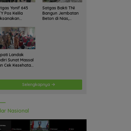
tgas Yonif 645
Satgas Bakti TNI
Y Pos Kelila
Bangun Jembatan
aksanakan
Beton di Nias,
giatan Teritorial
Wujudkan Akses
njangsana
Aman bagi Warga
etempat Tokoh
at dan Lurah
pati Landak
diri Sunat Massal
n Cek Kesehatan
atis, Warga
tusias Ikuti
giatan
Selengkapnya
ar Nasional