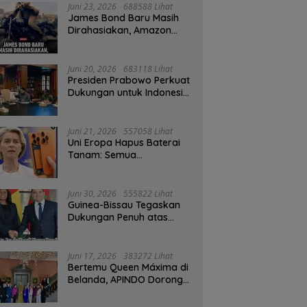
Juni 23, 2026
688588 Lihat
James Bond Baru Masih
Dirahasiakan, Amazon
MGM Janji Pilih Aktor
Dengan Hati-hati
Juni 20, 2026
683118 Lihat
Presiden Prabowo Perkuat
Dukungan untuk Indonesia
Jadi Tuan Rumah FIFA
ASEAN dan Persiapan
Timnas Menuju Piala Dunia
Juni 21, 2026
557058 Lihat
2030
Uni Eropa Hapus Baterai
Tanam: Semua
Smartphone 2027 Wajib
User-Replaceable
Juni 30, 2026
555822 Lihat
Guinea-Bissau Tegaskan
Dukungan Penuh atas
Kedaulatan Maroko di
Sahara
Juni 17, 2026
383272 Lihat
Bertemu Queen Máxima di
Belanda, APINDO Dorong
Kesehatan Finansial
Pekerja