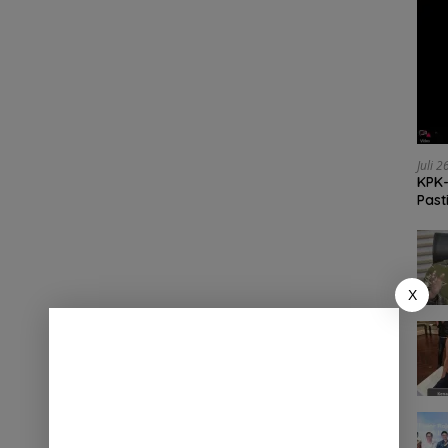
Juli 
KPK-
Past
X