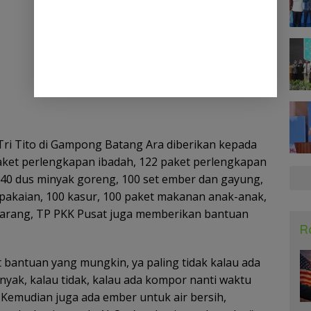
Tri Tito di Gampong Batang Ara diberikan kepada
paket perlengkapan ibadah, 122 paket perlengkapan
 40 dus minyak goreng, 100 set ember dan gayung,
 pakaian, 100 kasur, 100 paket makanan anak-anak,
 barang, TP PKK Pusat juga memberikan bantuan
R
t bantuan yang mungkin, ya paling tidak kalau ada
enyak, kalau tidak, kalau ada kompor nanti waktu
. Kemudian juga ada ember untuk air bersih,