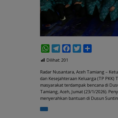
W
T
F
T
S
h
el
ac
w
h
Dilihat:
201
at
e
e
itt
ar
s
gr
b
er
e
Radar Nusantara, Aceh Tamiang – Ke
dan Kesejahteraan Keluarga (TP PKK) T
A
a
o
masyarakat terdampak bencana di Dus
p
m
o
Tamiang, Aceh, Jumat (23/1/2026). Pen
p
k
menyerahkan bantuan di Dusun Suntin