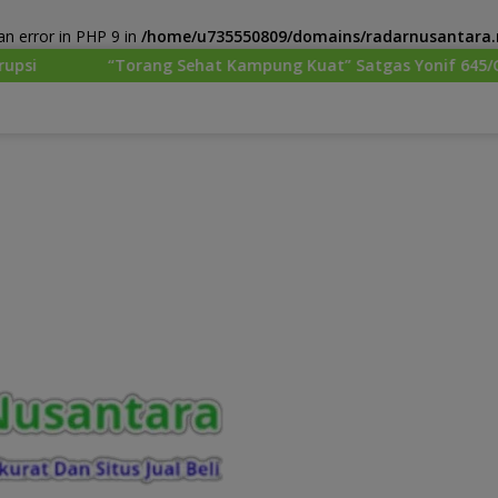
n error in PHP 9 in
/home/u735550809/domains/radarnusantara.m
ehat Kampung Kuat” Satgas Yonif 645/GTY Pos Kurima Melaksan