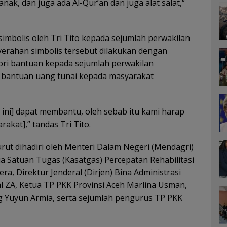
k, dan juga ada Al-Qur’an dan juga alat salat,“
imbolis oleh Tri Tito kepada sejumlah perwakilan
erahan simbolis tersebut dilakukan dengan
ori bantuan kepada sejumlah perwakilan
an bantuan uang tunai kepada masyarakat
ini] dapat membantu, oleh sebab itu kami harap
akat],” tandas Tri Tito.
urut dihadiri oleh Menteri Dalam Negeri (Mendagri)
 Satuan Tugas (Kasatgas) Percepatan Rehabilitasi
, Direktur Jenderal (Dirjen) Bina Administrasi
al ZA, Ketua TP PKK Provinsi Aceh Marlina Usman,
 Yuyun Armia, serta sejumlah pengurus TP PKK