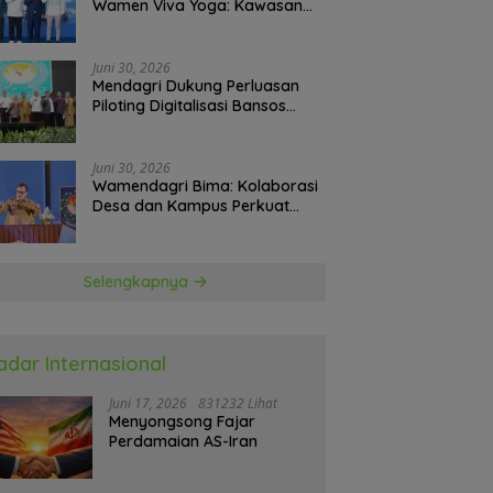
Wamen Viva Yoga: Kawasan
Transmigrasi Sukses Ekspor
Rajungan Ke Pasar Global
Juni 30, 2026
Mendagri Dukung Perluasan
Piloting Digitalisasi Bansos
sebagai Langkah Menuju
Government Technology
Juni 30, 2026
Wamendagri Bima: Kolaborasi
Desa dan Kampus Perkuat
Kapasitas Kepala Desa
Selengkapnya
adar Internasional
Juni 17, 2026
831232 Lihat
Menyongsong Fajar
Perdamaian AS-Iran