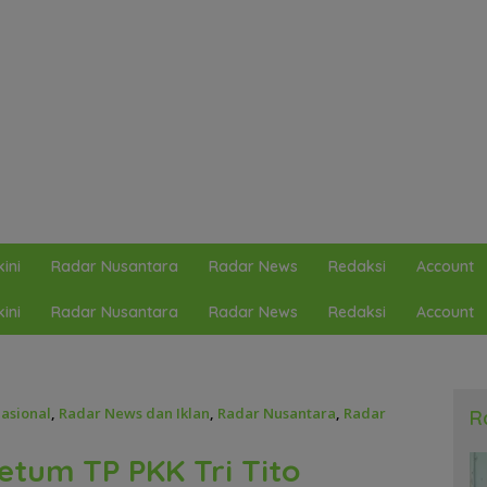
ini
Radar Nusantara
Radar News
Redaksi
Account
ini
Radar Nusantara
Radar News
Redaksi
Account
asional
,
Radar News dan Iklan
,
Radar Nusantara
,
Radar
R
etum TP PKK Tri Tito