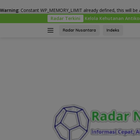
Warning
: Constant WP_MEMORY_LIMIT already defined, this will be a
Langsung
 Bangun Tata Kelola Kehutanan Antikorupsi
Radar Terkini
“Torang S
ke
konten
Radar Nusantara
Indeks