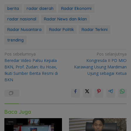
berita
radar daerah
Radar Ekonomi
radar nasional
Radar News dan Iklan
Radar Nusantara
Radar Politik
Radar Terkini
trending
Navigasi
Pos sebelumnya
Pos selanjutnya
Beredar Video Palsu Kepala
Kongresda II PD MIO
pos
BKN, Prof. Zudan: Itu Hoax,
Karawang Usung Mardiman
Ikuti Sumber Berita Resmi di
Ujung sebagai Ketua
BKN
Baca Juga