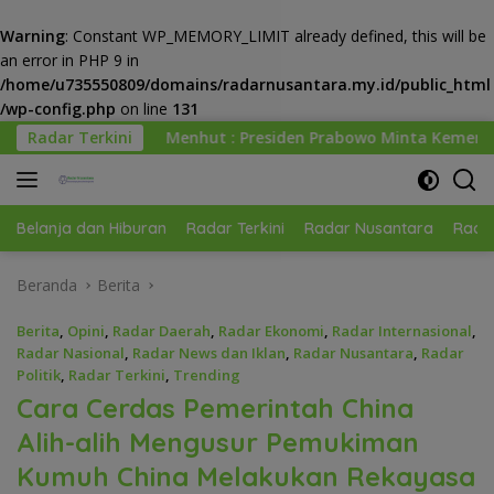
Warning
: Constant WP_MEMORY_LIMIT already defined, this will be
an error in PHP 9 in
/home/u735550809/domains/radarnusantara.my.id/public_html
/wp-config.php
on line
131
Langsung
ut : Presiden Prabowo Minta Kemenhut Bangun Tata Kelola Ke
Radar Terkini
ke
konten
Belanja dan Hiburan
Radar Terkini
Radar Nusantara
Radar
Beranda
Berita
Berita
,
Opini
,
Radar Daerah
,
Radar Ekonomi
,
Radar Internasional
,
Radar Nasional
,
Radar News dan Iklan
,
Radar Nusantara
,
Radar
Politik
,
Radar Terkini
,
Trending
Cara Cerdas Pemerintah China
Alih-alih Mengusur Pemukiman
Kumuh China Melakukan Rekayasa