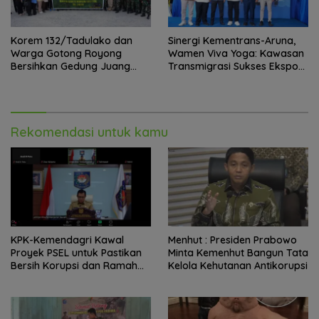
Korem 132/Tadulako dan
Sinergi Kementrans-Aruna,
Warga Gotong Royong
Wamen Viva Yoga: Kawasan
Bersihkan Gedung Juang
Transmigrasi Sukses Ekspor
Palu
Rajungan Ke Pasar Global
Rekomendasi untuk kamu
KPK-Kemendagri Kawal
Menhut : Presiden Prabowo
Proyek PSEL untuk Pastikan
Minta Kemenhut Bangun Tata
Bersih Korupsi dan Ramah
Kelola Kehutanan Antikorupsi
Lingkungan