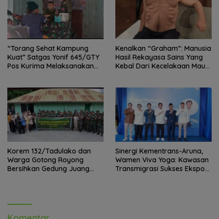
“Torang Sehat Kampung
Kenalkan “Graham”: Manusia
Kuat” Satgas Yonif 645/GTY
Hasil Rekayasa Sains Yang
Pos Kurima Melaksanakan
Kebal Dari Kecelakaan Maut
Pelayanan kesehatan Gratis 1
Paling Tragis!
x 24 Jam
Korem 132/Tadulako dan
Sinergi Kementrans-Aruna,
Warga Gotong Royong
Wamen Viva Yoga: Kawasan
Bersihkan Gedung Juang
Transmigrasi Sukses Ekspor
Palu
Rajungan Ke Pasar Global
Komentar