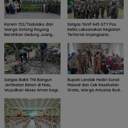
Satgas Yonif 645 GTY Pos
Korem 132/Tadulako dan
Kelila Laksanakan Kegiatan
Warga Gotong Royong
Teritorial Anjangsana
Bersihkan Gedung Juang
Ketempat Tokoh Adat dan
Palu
Lurah
Satgas Bakti TNI Bangun
Bupati Landak Hadiri Sunat
Jembatan Beton di Nias,
Massal dan Cek Kesehatan
Wujudkan Akses Aman bagi
Gratis, Warga Antusias Ikuti
Warga
Kegiatan