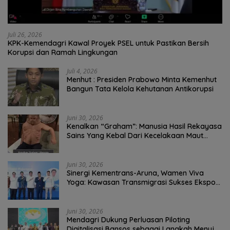
Juli 26, 2026
KPK-Kemendagri Kawal Proyek PSEL untuk Pastikan Bersih
Korupsi dan Ramah Lingkungan
Juli 4, 2026
Menhut : Presiden Prabowo Minta Kemenhut
Bangun Tata Kelola Kehutanan Antikorupsi
Juni 30, 2026
Kenalkan “Graham”: Manusia Hasil Rekayasa
Sains Yang Kebal Dari Kecelakaan Maut
Paling Tragis!
Juni 30, 2026
Sinergi Kementrans-Aruna, Wamen Viva
Yoga: Kawasan Transmigrasi Sukses Ekspor
Rajungan Ke Pasar Global
Juni 30, 2026
Mendagri Dukung Perluasan Piloting
Digitalisasi Bansos sebagai Langkah Menuju