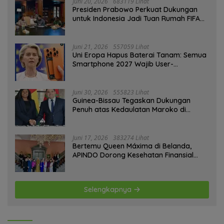
Juni 20, 2026
683119 Lihat
Presiden Prabowo Perkuat Dukungan
untuk Indonesia Jadi Tuan Rumah FIFA
ASEAN dan Persiapan Timnas Menuju
Piala Dunia 2030
Juni 21, 2026
557059 Lihat
Uni Eropa Hapus Baterai Tanam: Semua
Smartphone 2027 Wajib User-
Replaceable
Juni 30, 2026
555823 Lihat
Guinea-Bissau Tegaskan Dukungan
Penuh atas Kedaulatan Maroko di
Sahara
Juni 17, 2026
383274 Lihat
Bertemu Queen Máxima di Belanda,
APINDO Dorong Kesehatan Finansial
Pekerja
Selengkapnya