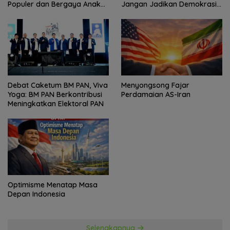
Populer dan Bergaya Anak
Jangan Jadikan Demokrasi
Muda
Sebagai Arena Kepentingan
Politik
Debat Caketum BM PAN, Viva
Menyongsong Fajar
Yoga: BM PAN Berkontribusi
Perdamaian AS-Iran
Meningkatkan Elektoral PAN
Optimisme Menatap Masa
Depan Indonesia
Selengkapnya