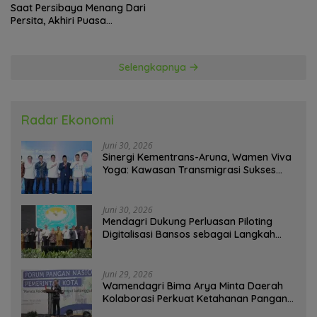
Saat Persibaya Menang Dari
Persita, Akhiri Puasa
Kemenangan
Selengkapnya
Radar Ekonomi
Juni 30, 2026
Sinergi Kementrans-Aruna, Wamen Viva
Yoga: Kawasan Transmigrasi Sukses
Ekspor Rajungan Ke Pasar Global
Juni 30, 2026
Mendagri Dukung Perluasan Piloting
Digitalisasi Bansos sebagai Langkah
Menuju Government Technology
Juni 29, 2026
Wamendagri Bima Arya Minta Daerah
Kolaborasi Perkuat Ketahanan Pangan
Perkotaan