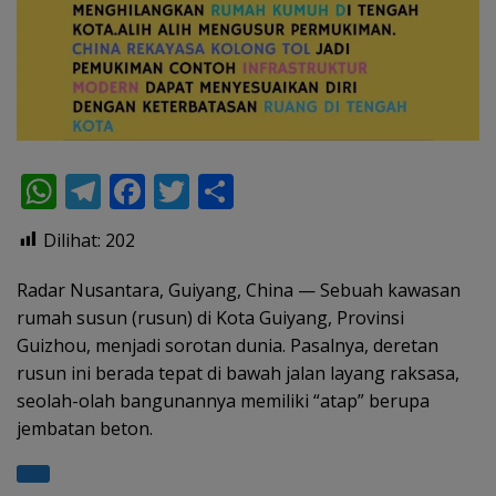
W
T
F
T
S
h
el
ac
w
h
Dilihat:
202
at
e
e
itt
ar
s
gr
b
er
e
Radar Nusantara, Guiyang, China — Sebuah kawasan
rumah susun (rusun) di Kota Guiyang, Provinsi
A
a
o
Guizhou, menjadi sorotan dunia. Pasalnya, deretan
p
m
o
rusun ini berada tepat di bawah jalan layang raksasa,
p
k
seolah-olah bangunannya memiliki “atap” berupa
jembatan beton.