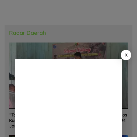
Radar Daerah
X
“Torang Sehat Kampung Kuat” Satgas Yonif 645/GTY Pos
Kurima Melaksanakan Pelayanan kesehatan Gratis 1 x 24
Jam