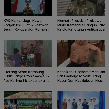
KPK-Kemendagri Kawal
Menhut : Presiden Prabowo
Proyek PSEL untuk Pastikan
Minta Kemenhut Bangun Tata
Bersih Korupsi dan Ramah
Kelola Kehutanan Antikorupsi
Lingkungan
“Torang Sehat Kampung
Kenalkan “Graham”: Manusia
Kuat” Satgas Yonif 645/GTY
Hasil Rekayasa Sains Yang
Pos Kurima Melaksanakan
Kebal Dari Kecelakaan Maut
Pelayanan kesehatan Gratis 1
Paling Tragis!
x 24 Jam