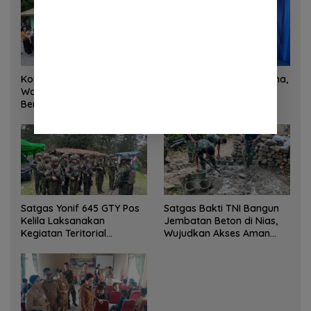
Korem 132/Tadulako dan
Sinergi Kementrans-Aruna,
Warga Gotong Royong
Wamen Viva Yoga:
Bersihkan Gedung Juang
Kawasan Transmigrasi
Palu
Sukses Ekspor Rajungan
Ke Pasar Global
Satgas Yonif 645 GTY Pos
Satgas Bakti TNI Bangun
Kelila Laksanakan
Jembatan Beton di Nias,
Kegiatan Teritorial
Wujudkan Akses Aman
Anjangsana Ketempat
bagi Warga
Tokoh Adat dan Lurah