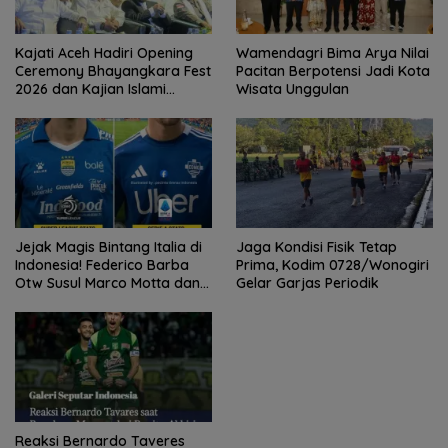
Kajati Aceh Hadiri Opening
Wamendagri Bima Arya Nilai
Ceremony Bhayangkara Fest
Pacitan Berpotensi Jadi Kota
2026 dan Kajian Islami
Wisata Unggulan
Kebangsaan Bersama Ustad
Adi Hidayat
Jejak Magis Bintang Italia di
Jaga Kondisi Fisik Tetap
Indonesia! Federico Barba
Prima, Kodim 0728/Wonogiri
Otw Susul Marco Motta dan
Gelar Garjas Periodik
Stefano Beltrame Angkat
Trofi?
Reaksi Bernardo Taveres