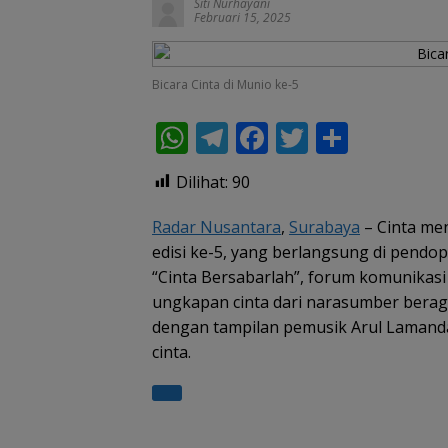
Siti Nurhayani
Februari 15, 2025
Bicara Cinta di Munio ke-5
W
T
F
T
S
h
el
ac
w
h
Dilihat:
90
at
e
e
itt
ar
s
gr
b
er
e
Radar Nusantara
,
Surabaya
– Cinta men
edisi ke-5, yang berlangsung di pendop
A
a
o
“Cinta Bersabarlah”, forum komunikasi
p
m
o
ungkapan cinta dari narasumber beraga
p
k
dengan tampilan pemusik Arul Lamand
cinta.