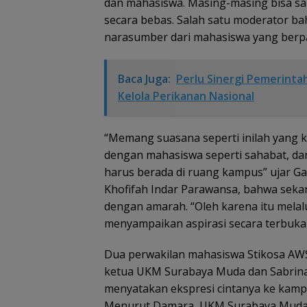
dan mahasiswa. Masing-masing bisa s
secara bebas. Salah satu moderator b
narasumber dari mahasiswa yang ber
Baca Juga:
Perlu Sinergi Pemerinta
Kelola Perikanan Nasional
“Memang suasana seperti inilah yang 
dengan mahasiswa seperti sahabat, dan
harus berada di ruang kampus” ujar Gag
Khofifah Indar Parawansa, bahwa seka
dengan amarah. “Oleh karena itu melalui
menyampaikan aspirasi secara terbuka
Dua perwakilan mahasiswa Stikosa AWS
ketua UKM Surabaya Muda dan Sabrina 
menyatakan ekspresi cintanya ke kamp
Menurut Damara, UKM Surabaya Muda f