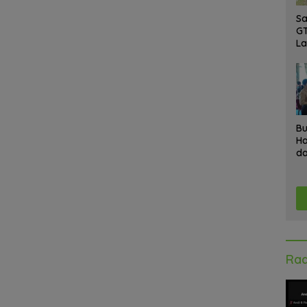
Sa
GT
L
Ke
A
K
Ad
Bu
Ha
da
Gr
An
Ke
Rad