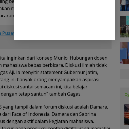
aling bercanda, saling mengemukakan pendapatnya
ahkan melempar joke dengan menyindir seorang
pacaran dengan teman sesama mahasiswa.
h Pusat dan Daerah dalam Transformasi Tata
kita inginkan dari konsep Munio. Hubungan dosen
 mahasiswa bebas berbicara. Diskusi ilmiah tidak
as Aji. Ia menyitir statement Gubernur Jatim,
rang ini banyak orang menyampaikan aspirasi
 diskusi santai semacam ini, kita belajar
 dengan tetap santun” tambah Gagas.
R
 yang tampil dalam forum diskusi adalah Damara,
dari Face of Indonesia. Damara dan Sabrina
us dengan aktif dalam kegiatan mahasiswa.
okus pada produksi konten digital yang memakai