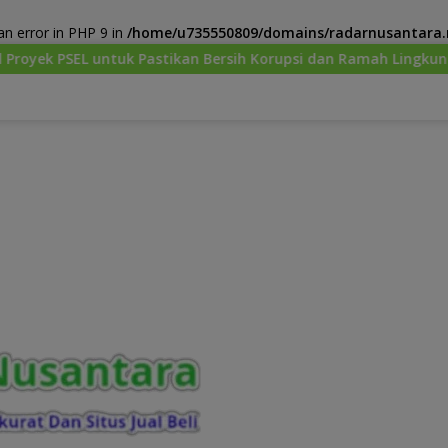
n error in PHP 9 in
/home/u735550809/domains/radarnusantara.m
uk Pastikan Bersih Korupsi dan Ramah Lingkungan
Men