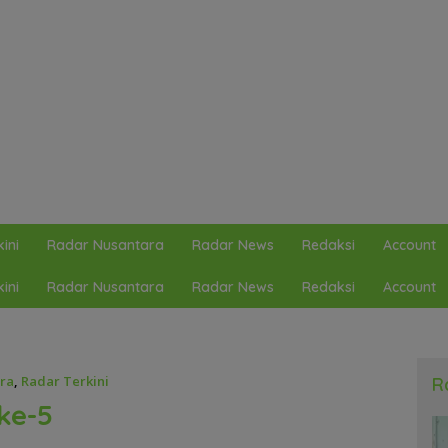
ini
Radar Nusantara
Radar News
Redaksi
Account
ini
Radar Nusantara
Radar News
Redaksi
Account
ra
,
Radar Terkini
R
ke-5