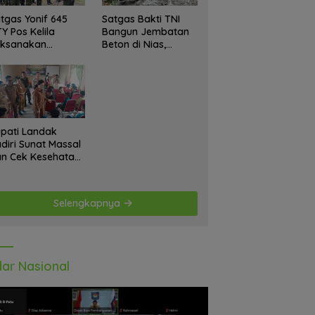
tgas Yonif 645
Satgas Bakti TNI
Y Pos Kelila
Bangun Jembatan
aksanakan
Beton di Nias,
giatan Teritorial
Wujudkan Akses
njangsana
Aman bagi Warga
etempat Tokoh
at dan Lurah
pati Landak
diri Sunat Massal
n Cek Kesehatan
atis, Warga
tusias Ikuti
giatan
Selengkapnya
ar Nasional