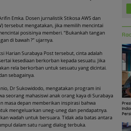
rifin Emka. Dosen jurnalistik Stikosa AWS dan
) tersebut mengatakan, jika memilih mencintai
ab mencintai posisinya memberi. “Bukankah tangan
Rad
ngan di bawah ?” ujarnya.
 Harian Surabaya Post tersebut, cinta adalah
ertai kesediaan berkorban kepada sesuatu. Jika
kan rela berkorban untuk sesuatu yang dicintai.
 dan sebagainya.
nio, Dr Sukowidodo, mengatakan program ini
wa seorang mahasiswi anak orang kaya di Surabaya
an masa depan memberikan inspirasi bahwa
Pres
Indo
untuk mengeluarkan uneg-uneg dan pendapatnya.
Pers
ikan wadah untuk bersuara. Tidak ada batas antara
pul dalam satu ruang dialog terbuka.