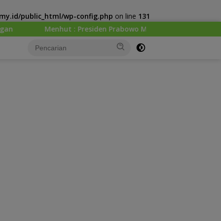
y.id/public_html/wp-config.php
on line
131
hut : Presiden Prabowo Minta Kemenhut Bangun Tata Kelola K