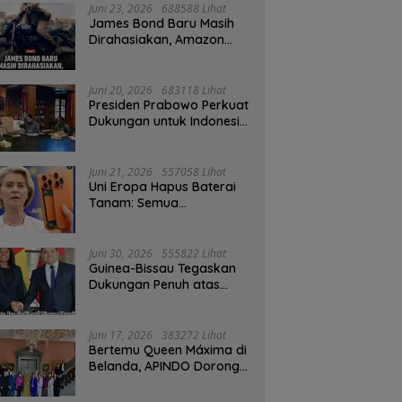
Juni 23, 2026
688588 Lihat
James Bond Baru Masih
Dirahasiakan, Amazon
MGM Janji Pilih Aktor
Dengan Hati-hati
Juni 20, 2026
683118 Lihat
Presiden Prabowo Perkuat
Dukungan untuk Indonesia
Jadi Tuan Rumah FIFA
ASEAN dan Persiapan
Timnas Menuju Piala Dunia
Juni 21, 2026
557058 Lihat
2030
Uni Eropa Hapus Baterai
Tanam: Semua
Smartphone 2027 Wajib
User-Replaceable
Juni 30, 2026
555822 Lihat
Guinea-Bissau Tegaskan
Dukungan Penuh atas
Kedaulatan Maroko di
Sahara
Juni 17, 2026
383272 Lihat
Bertemu Queen Máxima di
Belanda, APINDO Dorong
Kesehatan Finansial
Pekerja