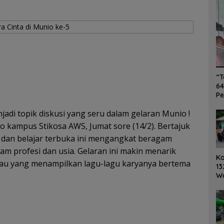
“T
64
Pe
jadi topik diskusi yang seru dalam gelaran Munio !
o kampus Stikosa AWS, Jumat sore (14/2). Bertajuk
 dan belajar terbuka ini mengangkat beragam
m profesi dan usia. Gelaran ini makin menarik
K
au yang menampilkan lagu-lagu karyanya bertema
13
W
Ro
Ge