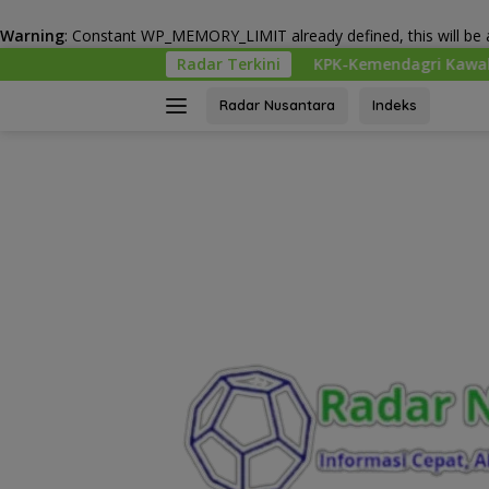
Warning
: Constant WP_MEMORY_LIMIT already defined, this will be a
Langsung
Radar Terkini
KPK-Kemendagri Kawal Proyek PSEL unt
ke
konten
Radar Nusantara
Indeks