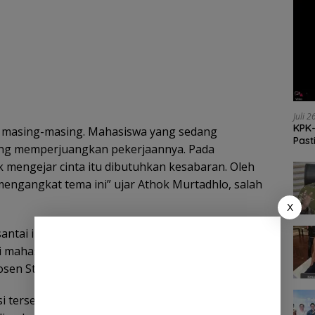
Juli 
KPK-
ta masing-masing. Mahasiswa yang sedang
Past
ang memperjuangkan pekerjaannya. Pada
k mengejar cinta itu dibutuhkan kesabaran. Oleh
a mengangkat tema ini” ujar Athok Murtadhlo, salah
X
ntai ini dipandu tiga moderator. Selain Athok,
i mahasiswa RPL Stikosa AWS (rekognisi
osen Stikosa AWS.
 tersebut adalah, tidak ada sekat antara dosen