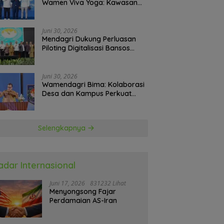
Wamen Viva Yoga: Kawasan
Transmigrasi Sukses Ekspor
Rajungan Ke Pasar Global
Juni 30, 2026
Mendagri Dukung Perluasan
Piloting Digitalisasi Bansos
sebagai Langkah Menuju
Government Technology
Juni 30, 2026
Wamendagri Bima: Kolaborasi
Desa dan Kampus Perkuat
Kapasitas Kepala Desa
Selengkapnya
adar Internasional
Juni 17, 2026
831232 Lihat
Menyongsong Fajar
Perdamaian AS-Iran