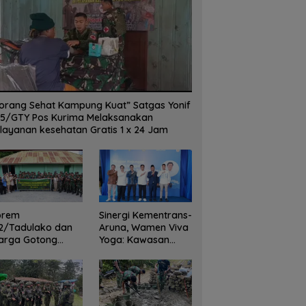
orang Sehat Kampung Kuat” Satgas Yonif
5/GTY Pos Kurima Melaksanakan
layanan kesehatan Gratis 1 x 24 Jam
orem
Sinergi Kementrans-
2/Tadulako dan
Aruna, Wamen Viva
arga Gotong
Yoga: Kawasan
yong Bersihkan
Transmigrasi
dung Juang Palu
Sukses Ekspor
Rajungan Ke Pasar
Global