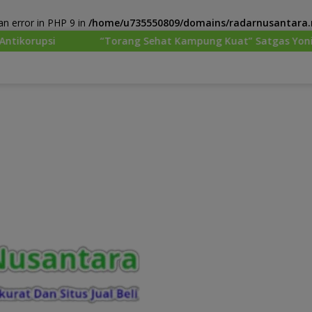
n error in PHP 9 in
/home/u735550809/domains/radarnusantara.m
“Torang Sehat Kampung Kuat” Satgas Yonif 645/GTY Pos Kurim