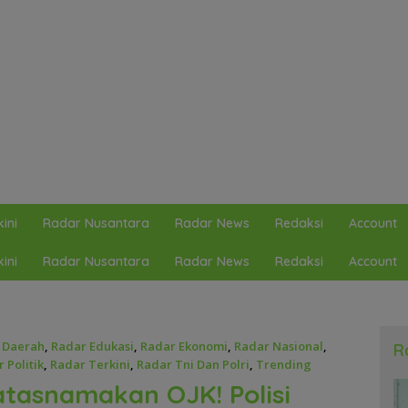
ini
Radar Nusantara
Radar News
Redaksi
Account
ini
Radar Nusantara
Radar News
Redaksi
Account
 Daerah
,
Radar Edukasi
,
Radar Ekonomi
,
Radar Nasional
,
R
 Politik
,
Radar Terkini
,
Radar Tni Dan Polri
,
Trending
tasnamakan OJK! Polisi