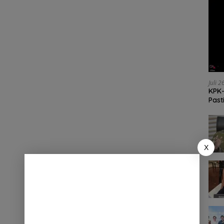
Juli 
KPK-
Past
X