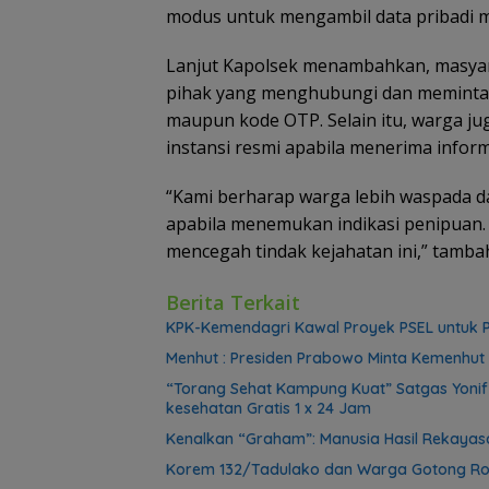
modus untuk mengambil data pribadi m
Lanjut Kapolsek menambahkan, masyar
pihak yang menghubungi dan meminta i
maupun kode OTP. Selain itu, warga jug
instansi resmi apabila menerima infor
“Kami berharap warga lebih waspada d
apabila menemukan indikasi penipuan. 
mencegah tindak kejahatan ini,” tamba
Berita Terkait
KPK-Kemendagri Kawal Proyek PSEL untuk P
Menhut : Presiden Prabowo Minta Kemenhut 
“Torang Sehat Kampung Kuat” Satgas Yoni
kesehatan Gratis 1 x 24 Jam
Kenalkan “Graham”: Manusia Hasil Rekayasa
Korem 132/Tadulako dan Warga Gotong Ro