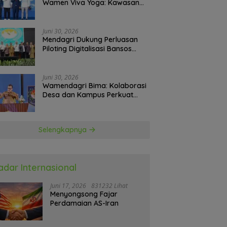
Wamen Viva Yoga: Kawasan
Transmigrasi Sukses Ekspor
Rajungan Ke Pasar Global
Juni 30, 2026
Mendagri Dukung Perluasan
Piloting Digitalisasi Bansos
sebagai Langkah Menuju
Government Technology
Juni 30, 2026
Wamendagri Bima: Kolaborasi
Desa dan Kampus Perkuat
Kapasitas Kepala Desa
Selengkapnya
adar Internasional
Juni 17, 2026
831232 Lihat
Menyongsong Fajar
Perdamaian AS-Iran