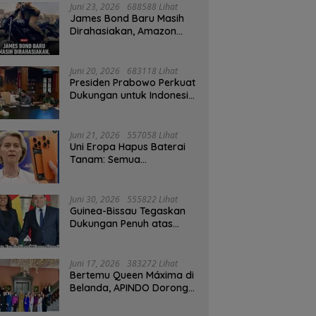
Juni 23, 2026
688588 Lihat
James Bond Baru Masih
Dirahasiakan, Amazon
MGM Janji Pilih Aktor
Dengan Hati-hati
Juni 20, 2026
683118 Lihat
Presiden Prabowo Perkuat
Dukungan untuk Indonesia
Jadi Tuan Rumah FIFA
ASEAN dan Persiapan
Timnas Menuju Piala Dunia
Juni 21, 2026
557058 Lihat
2030
Uni Eropa Hapus Baterai
Tanam: Semua
Smartphone 2027 Wajib
User-Replaceable
Juni 30, 2026
555822 Lihat
Guinea-Bissau Tegaskan
Dukungan Penuh atas
Kedaulatan Maroko di
Sahara
Juni 17, 2026
383272 Lihat
Bertemu Queen Máxima di
Belanda, APINDO Dorong
Kesehatan Finansial
Pekerja