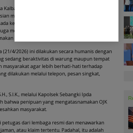
da Kalbar ~ Dalam rangka menjaga keamanan dan
isian melaksanakan patroli siang dengan
ada kesempatan tersebut, polisi tidak hanya
 juga memberikan imbauan penting terkait
kan Otoritas Jasa Keuangan (OJK).
 (21/4/2026) ini dilakukan secara humanis dengan
g sedang beraktivitas di warung maupun tempat
n masyarakat agar lebih berhati-hati terhadap
g dilakukan melalui telepon, pesan singkat,
H., S.I.K., melalui Kapolsek Sebangki Ipda
R
sah bahwa penipuan yang mengatasnamakan OJK
resahkan masyarakat.
i petugas dari lembaga resmi dan menawarkan
aman, atau klaim tertentu. Padahal, itu adalah