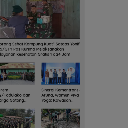
orang Sehat Kampung Kuat” Satgas Yonif
5/GTY Pos Kurima Melaksanakan
layanan kesehatan Gratis 1 x 24 Jam
orem
Sinergi Kementrans-
2/Tadulako dan
Aruna, Wamen Viva
arga Gotong
Yoga: Kawasan
yong Bersihkan
Transmigrasi
dung Juang Palu
Sukses Ekspor
Rajungan Ke Pasar
Global