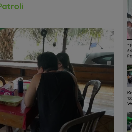
atroli
“T
64
Pe
K
13
W
Ro
Ge