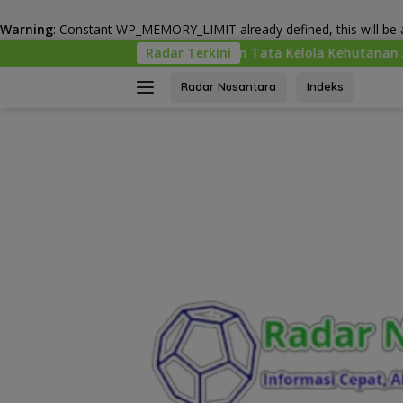
Warning
: Constant WP_MEMORY_LIMIT already defined, this will be a
Langsung
 Kemenhut Bangun Tata Kelola Kehutanan Antikorupsi
Radar Terkini
ke
konten
Radar Nusantara
Indeks