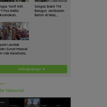
tgas Yonif 645
Satgas Bakti TNI
Y Pos Kelila
Bangun Jembatan
aksanakan
Beton di Nias,
giatan Teritorial
Wujudkan Akses
njangsana
Aman bagi Warga
etempat Tokoh
at dan Lurah
pati Landak
diri Sunat Massal
n Cek Kesehatan
atis, Warga
tusias Ikuti
giatan
Selengkapnya
ar Nasional