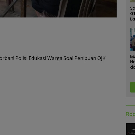
Sa
GT
L
Ke
A
K
Ad
Bu
orban! Polisi Edukasi Warga Soal Penipuan OJK
Ha
da
Gr
An
Ke
Rad