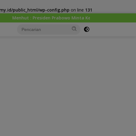
y.id/public_html/wp-config.php
on line
131
n Prabowo Minta Kemenhut Bangun Tata Kelola Kehutanan Anti