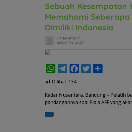
Sebuah Kesempatan 
Memahami Seberapa 
Dimiliki Indonesia
Harun Arrasid
Januari 13, 2026
W
T
F
T
S
h
el
ac
w
h
Dilihat:
134
at
e
e
itt
ar
s
gr
b
er
e
Radar Nusantara, Bandung – Pelatih b
pandangannya soal Piala AFF yang aka
A
a
o
p
m
o
p
k