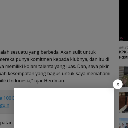
Juli 
dalah sesuatu yang berbeda. Akan sulit untuk
KPK-
Past
mereka punya komitmen kepada klubnya, dan itu di
nya memiliki kolam talenta yang luas. Dan, saya pikir
ebuah kesempatan yang bagus untuk saya memahami
liki Indonesia,” ujar Herdman.
X
a 100 Balita, Ketua Daerah Jalasenastri Armada
nguin
patan untuk pemain yang tidak mendapat