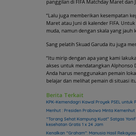
panggilan di FIFA Matchday Maret dan 
“Lalu juga memberikan kesempatan ke
Maret atau Juni di kalender FIFA. Un
muda, namun dengan skala yang jauh l
Sang pelatih Skuad Garuda itu juga m
“Itu mirip dengan apa yang kami lakuk
akses untuk mendatangkan Alphonso Da
Anda harus menggunakan pemain lokal 
belajar dan melihat pemain di situasi i
Berita Terkait
KPK-Kemendagri Kawal Proyek PSEL untuk P
Menhut : Presiden Prabowo Minta Kemenhut 
“Torang Sehat Kampung Kuat” Satgas Yoni
kesehatan Gratis 1 x 24 Jam
Kenalkan “Graham”: Manusia Hasil Rekayasa