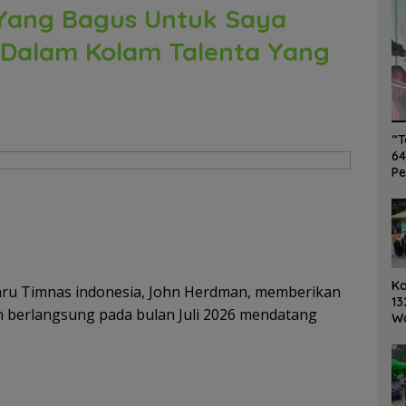
Yang Bagus Untuk Saya
Dalam Kolam Talenta Yang
“T
64
Pe
K
aru Timnas indonesia, John Herdman, memberikan
13
n berlangsung pada bulan Juli 2026 mendatang
W
Ro
Ge