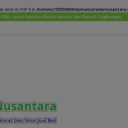
n error in PHP 9 in
/home/u735550809/domains/radarnusantara.m
ersih Korupsi dan Ramah Lingkungan
Menhut : Preside