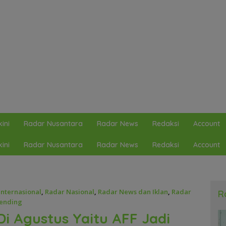
ini
Radar Nusantara
Radar News
Redaksi
Account
ini
Radar Nusantara
Radar News
Redaksi
Account
Internasional
,
Radar Nasional
,
Radar News dan Iklan
,
Radar
R
ending
i Agustus Yaitu AFF Jadi