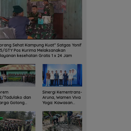
orang Sehat Kampung Kuat” Satgas Yonif
5/GTY Pos Kurima Melaksanakan
layanan kesehatan Gratis 1 x 24 Jam
orem
Sinergi Kementrans-
2/Tadulako dan
Aruna, Wamen Viva
arga Gotong
Yoga: Kawasan
yong Bersihkan
Transmigrasi
dung Juang Palu
Sukses Ekspor
Rajungan Ke Pasar
Global