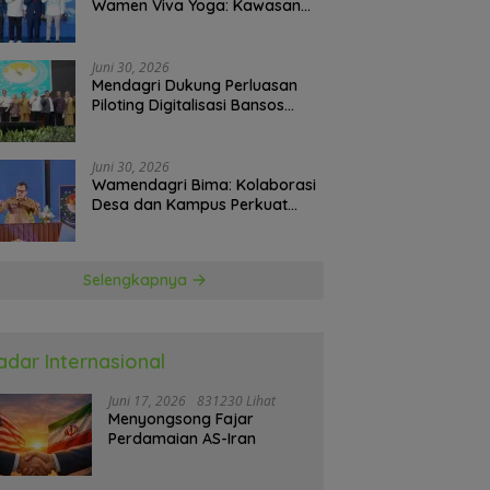
Wamen Viva Yoga: Kawasan
Transmigrasi Sukses Ekspor
Rajungan Ke Pasar Global
Juni 30, 2026
Mendagri Dukung Perluasan
Piloting Digitalisasi Bansos
sebagai Langkah Menuju
Government Technology
Juni 30, 2026
Wamendagri Bima: Kolaborasi
Desa dan Kampus Perkuat
Kapasitas Kepala Desa
Selengkapnya
adar Internasional
Juni 17, 2026
831230 Lihat
Menyongsong Fajar
Perdamaian AS-Iran