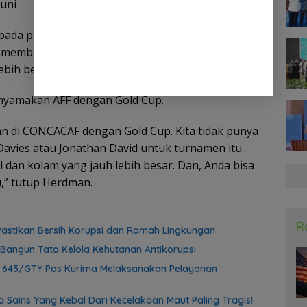
Juni
pada para pemain yang tidak mendapatkannya saat
tuk memberikan kesempatan kepada para pemain
ebih besar,” tambah Herdman.
enyamakan AFF dengan Gold Cup.
an di CONCACAF dengan Gold Cup. Kita tidak punya
vies atau Jonathan David untuk turnamen itu.
dan kolam yang jauh lebih besar. Dan, Anda bisa
tu,” tutup Herdman.
R
astikan Bersih Korupsi dan Ramah Lingkungan
Bangun Tata Kelola Kehutanan Antikorupsi
f 645/GTY Pos Kurima Melaksanakan Pelayanan
 Sains Yang Kebal Dari Kecelakaan Maut Paling Tragis!