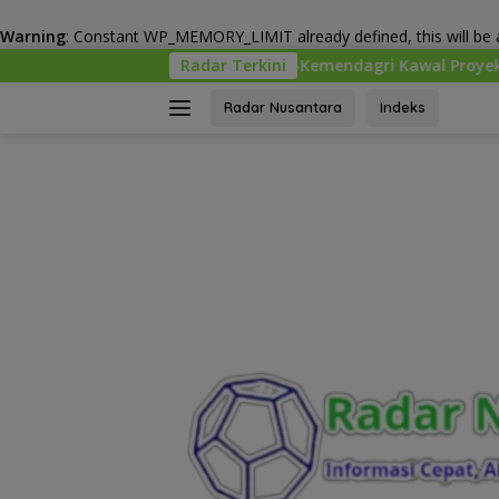
Warning
: Constant WP_MEMORY_LIMIT already defined, this will be a
Langsung
KPK-Kemendagri Kawal Proyek PSEL untuk Pastikan B
Radar Terkini
ke
konten
Radar Nusantara
Indeks