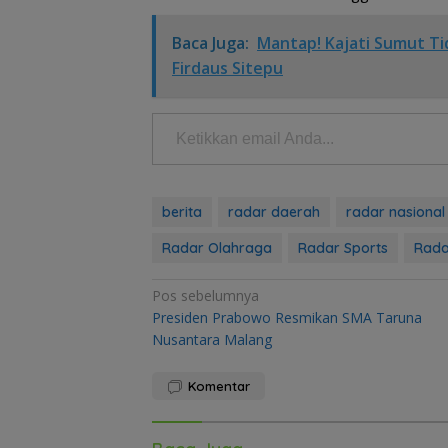
Baca Juga:
Mantap! Kajati Sumut T
Firdaus Sitepu
Ketikkan email Anda...
berita
radar daerah
radar nasional
Radar Olahraga
Radar Sports
Rada
Navigasi
Pos sebelumnya
Presiden Prabowo Resmikan SMA Taruna
pos
Nusantara Malang
Komentar