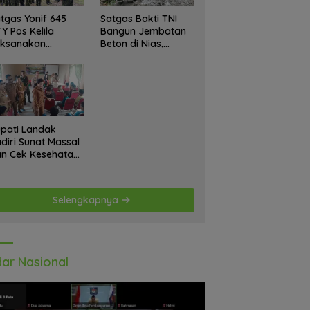
tgas Yonif 645
Satgas Bakti TNI
Y Pos Kelila
Bangun Jembatan
aksanakan
Beton di Nias,
giatan Teritorial
Wujudkan Akses
njangsana
Aman bagi Warga
etempat Tokoh
at dan Lurah
pati Landak
diri Sunat Massal
n Cek Kesehatan
atis, Warga
tusias Ikuti
giatan
Selengkapnya
ar Nasional