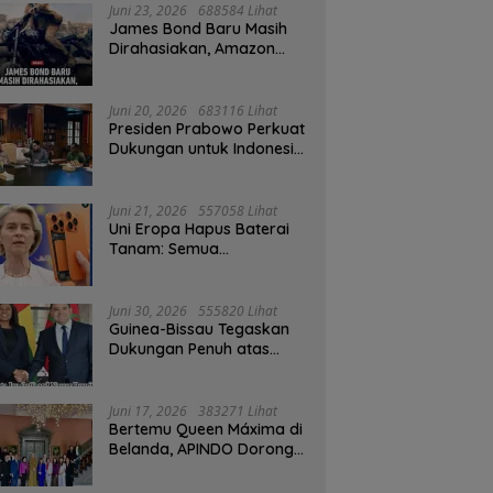
Juni 23, 2026
688584 Lihat
James Bond Baru Masih
Dirahasiakan, Amazon
MGM Janji Pilih Aktor
Dengan Hati-hati
Juni 20, 2026
683116 Lihat
Presiden Prabowo Perkuat
Dukungan untuk Indonesia
Jadi Tuan Rumah FIFA
ASEAN dan Persiapan
Timnas Menuju Piala Dunia
Juni 21, 2026
557058 Lihat
2030
Uni Eropa Hapus Baterai
Tanam: Semua
Smartphone 2027 Wajib
User-Replaceable
Juni 30, 2026
555820 Lihat
Guinea-Bissau Tegaskan
Dukungan Penuh atas
Kedaulatan Maroko di
Sahara
Juni 17, 2026
383271 Lihat
Bertemu Queen Máxima di
Belanda, APINDO Dorong
Kesehatan Finansial
Pekerja