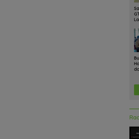
Sa
GT
L
Ke
A
K
Ad
Bu
Ha
da
Gr
An
Ke
Rad