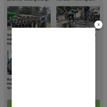
Palu
Sukses Ekspor Rajungan
Ke Pasar Global
X
Satgas Yonif 645 GTY Pos
Satgas Bakti TNI Bangun
Kelila Laksanakan
Jembatan Beton di Nias,
Kegiatan Teritorial
Wujudkan Akses Aman
Anjangsana Ketempat
bagi Warga
Tokoh Adat dan Lurah
Bupati Landak Hadiri Sunat
Massal dan Cek Kesehatan
Gratis, Warga Antusias
Ikuti Kegiatan
Selengkapnya