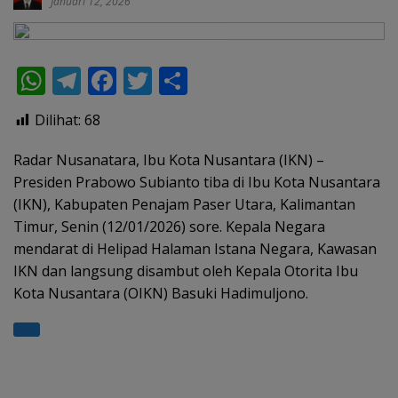
Januari 12, 2026
W
T
F
T
S
h
el
ac
w
h
Dilihat:
68
at
e
e
itt
ar
s
gr
b
er
e
Radar Nusanatara, Ibu Kota Nusantara (IKN) –
Presiden Prabowo Subianto tiba di Ibu Kota Nusantara
A
a
o
(IKN), Kabupaten Penajam Paser Utara, Kalimantan
p
m
o
Timur, Senin (12/01/2026) sore. Kepala Negara
p
k
mendarat di Helipad Halaman Istana Negara, Kawasan
IKN dan langsung disambut oleh Kepala Otorita Ibu
Kota Nusantara (OIKN) Basuki Hadimuljono.