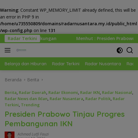
Warning
: Constant WP_MEMORY_LIMIT already defined, this will be
an error in PHP 9 in
/home/u735550809/domains/radarnusantara.my.id/public_html
/wp-config.php
on line
131
Langsung
an
Radar Terkini
Menhut : Presiden Prabowo Minta Kemenhut Bangun 
ke
konten
Belanja dan Hiburan
Radar Terkini
Radar Nusantara
Radar
Beranda
Berita
Berita
,
Radar Daerah
,
Radar Ekonomi
,
Radar IKN
,
Radar Nasional
,
Radar News dan Iklan
,
Radar Nusantara
,
Radar Politik
,
Radar
Terkini
,
Trending
Presiden Prabowo Tinjau Progres
Pembangunan IKN
Achmad Lutfi Fauzi