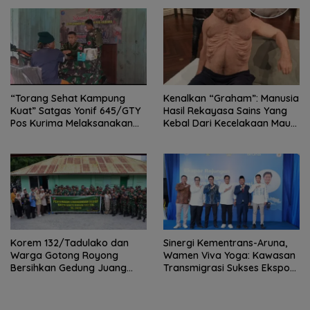
“Torang Sehat Kampung
Kenalkan “Graham”: Manusia
Kuat” Satgas Yonif 645/GTY
Hasil Rekayasa Sains Yang
Pos Kurima Melaksanakan
Kebal Dari Kecelakaan Maut
Pelayanan kesehatan Gratis 1
Paling Tragis!
x 24 Jam
Korem 132/Tadulako dan
Sinergi Kementrans-Aruna,
Warga Gotong Royong
Wamen Viva Yoga: Kawasan
Bersihkan Gedung Juang
Transmigrasi Sukses Ekspor
Palu
Rajungan Ke Pasar Global