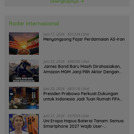
Selengkapnya
Radar Internasional
Juni 17, 2026
831234 Lihat
Menyongsong Fajar Perdamaian AS-Iran
Juni 23, 2026
688590 Lihat
James Bond Baru Masih Dirahasiakan,
Amazon MGM Janji Pilih Aktor Dengan
Hati-hati
Juni 20, 2026
683118 Lihat
Presiden Prabowo Perkuat Dukungan
untuk Indonesia Jadi Tuan Rumah FIFA
ASEAN dan Persiapan Timnas Menuju
Piala Dunia 2030
Juni 21, 2026
557059 Lihat
Uni Eropa Hapus Baterai Tanam: Semua
Smartphone 2027 Wajib User-
Replaceable