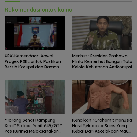
Rekomendasi untuk kamu
KPK-Kemendagri Kawal
Menhut : Presiden Prabowo
Proyek PSEL untuk Pastikan
Minta Kemenhut Bangun Tata
Bersih Korupsi dan Ramah
Kelola Kehutanan Antikorupsi
Lingkungan
“Torang Sehat Kampung
Kenalkan “Graham”: Manusia
Kuat” Satgas Yonif 645/GTY
Hasil Rekayasa Sains Yang
Pos Kurima Melaksanakan
Kebal Dari Kecelakaan Maut
Pelayanan kesehatan Gratis 1
Paling Tragis!