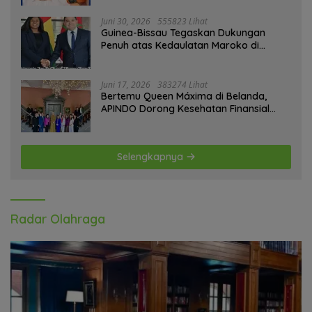
Juni 30, 2026
555823 Lihat
Guinea-Bissau Tegaskan Dukungan
Penuh atas Kedaulatan Maroko di
Sahara
Juni 17, 2026
383274 Lihat
Bertemu Queen Máxima di Belanda,
APINDO Dorong Kesehatan Finansial
Pekerja
Selengkapnya
Radar Olahraga