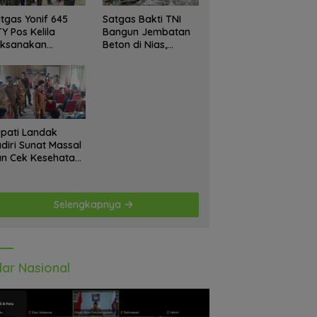
tgas Yonif 645
Satgas Bakti TNI
Y Pos Kelila
Bangun Jembatan
aksanakan
Beton di Nias,
giatan Teritorial
Wujudkan Akses
njangsana
Aman bagi Warga
etempat Tokoh
at dan Lurah
pati Landak
diri Sunat Massal
n Cek Kesehatan
atis, Warga
tusias Ikuti
giatan
Selengkapnya
ar Nasional