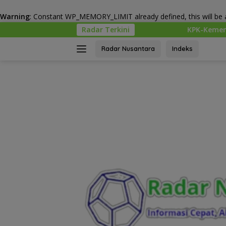
Warning
: Constant WP_MEMORY_LIMIT already defined, this will be a
Langsung
Radar Terkini
KPK-Kemendagri Kawal Proyek PS
ke
konten
Radar Nusantara
Indeks