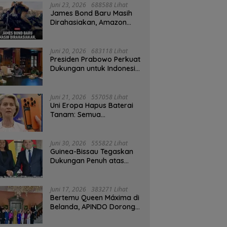
Juni 23, 2026
688588 Lihat
James Bond Baru Masih
Dirahasiakan, Amazon
MGM Janji Pilih Aktor
Dengan Hati-hati
Juni 20, 2026
683118 Lihat
Presiden Prabowo Perkuat
Dukungan untuk Indonesia
Jadi Tuan Rumah FIFA
ASEAN dan Persiapan
Timnas Menuju Piala Dunia
Juni 21, 2026
557058 Lihat
2030
Uni Eropa Hapus Baterai
Tanam: Semua
Smartphone 2027 Wajib
User-Replaceable
Juni 30, 2026
555822 Lihat
Guinea-Bissau Tegaskan
Dukungan Penuh atas
Kedaulatan Maroko di
Sahara
Juni 17, 2026
383271 Lihat
Bertemu Queen Máxima di
Belanda, APINDO Dorong
Kesehatan Finansial
Pekerja