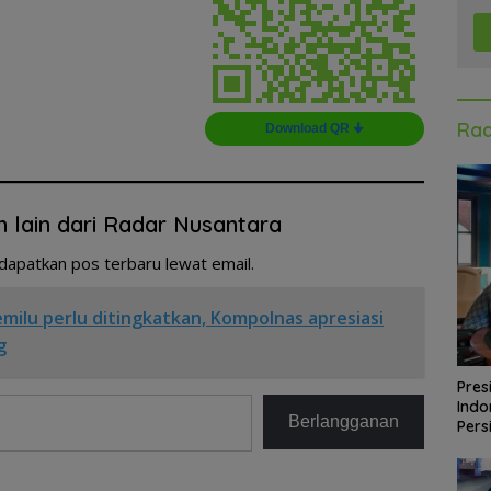
Rad
Download QR 🠋
n lain dari Radar Nusantara
dapatkan pos terbaru lewat email.
ilu perlu ditingkatkan, Kompolnas apresiasi
g
Pres
Indo
Berlangganan
Pers