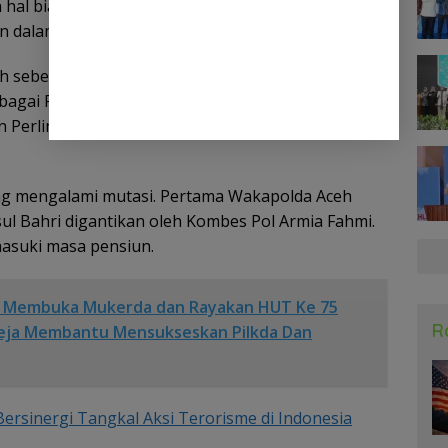
ah hal biasa merupakan bagian tour of duty dan
 dalam keterangan tertulisnya.
ceh sebelumnya Irjen Ahmad Haydar digantikan oleh
agai Pati Baintelkam Polri, yang ditugaskan
n Perlindungan Kawasan Eropa dan Timur Tengah
ang mengalami mutasi. Pertama Wakapolda Aceh
ul Bahri digantikan oleh Kombes Pol Armia Fahmi.
masuki masa pensiun.
t Membuka Mukerda dan Rayakan HUT Ke 75
R
reja Membantu Mensukseskan Pilkda Dan
rsinergi Tangkal Aksi Terorisme di Indonesia