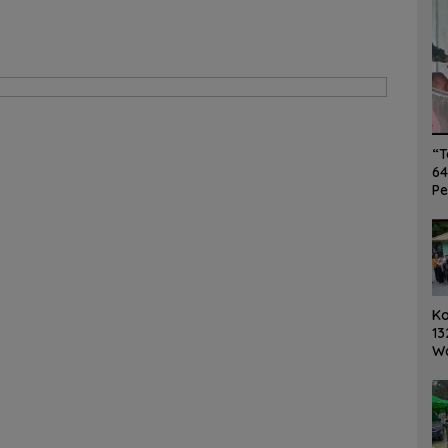
“T
64
Pe
K
13
W
Ro
Ge