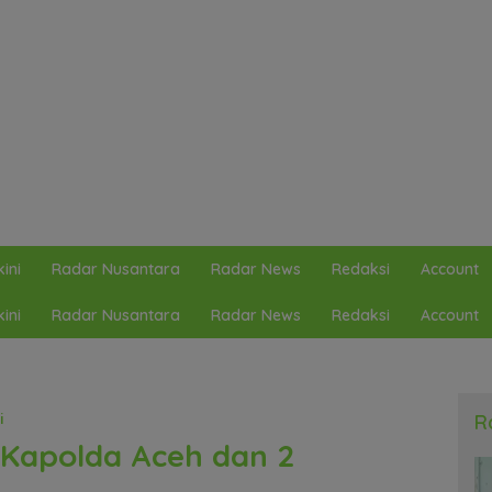
ini
Radar Nusantara
Radar News
Redaksi
Account
ini
Radar Nusantara
Radar News
Redaksi
Account
i
R
, Kapolda Aceh dan 2