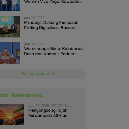
Wamen Viva Yoga: Kawasan
Transmigrasi Sukses Ekspor
Rajungan Ke Pasar Global
Juni 30, 2026
Mendagri Dukung Perluasan
Piloting Digitalisasi Bansos
sebagai Langkah Menuju
Government Technology
Juni 30, 2026
Wamendagri Bima: Kolaborasi
Desa dan Kampus Perkuat
Kapasitas Kepala Desa
Selengkapnya
adar Internasional
Juni 17, 2026
831231 Lihat
Menyongsong Fajar
Perdamaian AS-Iran