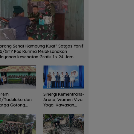
orang Sehat Kampung Kuat” Satgas Yonif
5/GTY Pos Kurima Melaksanakan
layanan kesehatan Gratis 1 x 24 Jam
orem
Sinergi Kementrans-
2/Tadulako dan
Aruna, Wamen Viva
arga Gotong
Yoga: Kawasan
yong Bersihkan
Transmigrasi
dung Juang Palu
Sukses Ekspor
Rajungan Ke Pasar
Global