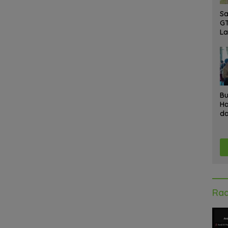
Sa
GT
L
Ke
A
K
Ad
Bu
Ha
da
Gr
An
Ke
Rad