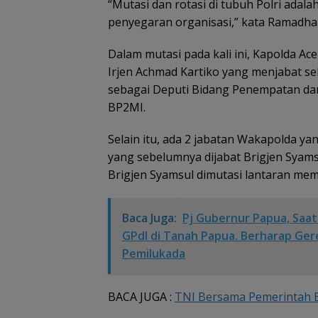
“Mutasi dan rotasi di tubuh Polri adal
penyegaran organisasi,” kata Ramadhan
Dalam mutasi pada kali ini, Kapolda A
Irjen Achmad Kartiko yang menjabat seb
sebagai Deputi Bidang Penempatan da
BP2MI.
Selain itu, ada 2 jabatan Wakapolda y
yang sebelumnya dijabat Brigjen Syams
Brigjen Syamsul dimutasi lantaran me
Baca Juga:
Pj Gubernur Papua, Saa
GPdI di Tanah Papua. Berharap Ge
Pemilukada
BACA JUGA :
TNI Bersama Pemerintah Be