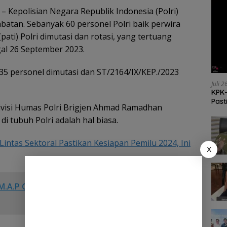
– Kepolisian Negara Republik Indonesia (Polri)
batan. Sebanyak 60 personel Polri baik perwira
ati) Polri dimutasi dan rotasi, yang tertuang
gal 26 September 2023.
35 personel dimutasi dan ST/2164/IX/KEP./2023
Juli 
KPK-
Past
visi Humas Polri Brigjen Ahmad Ramadhan
i tubuh Polri adalah hal biasa.
Lintas Sektoral Pastikan Kesiapan Pemilu 2024, Ini
X
.M.A.P Caleg DPRD Kab.Deli Serdang Dapil 6