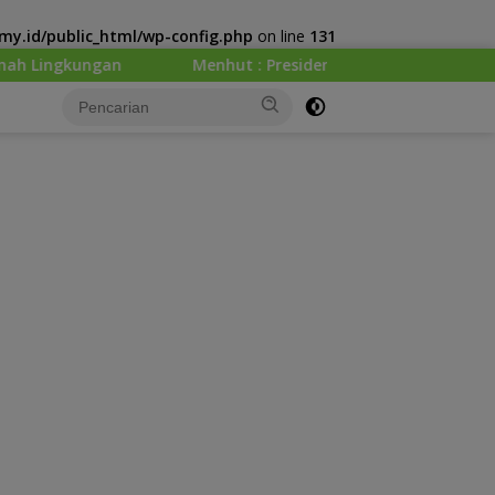
y.id/public_html/wp-config.php
on line
131
Menhut : Presiden Prabowo Minta Kemenhut Bangun Tata Ke