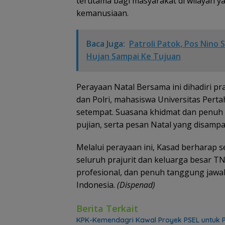
terutama bagi masyarakat di wilayah
kemanusiaan.
Baca Juga:
Patroli Patok, Pos Nino
Hujan Sampai Ke Tujuan
Perayaan Natal Bersama ini dihadiri pr
dan Polri, mahasiswa Universitas Pert
setempat. Suasana khidmat dan penuh su
pujian, serta pesan Natal yang disam
Melalui perayaan ini, Kasad berharap 
seluruh prajurit dan keluarga besar T
profesional, dan penuh tanggung jaw
Indonesia.
(Dispenad)
Berita Terkait
KPK-Kemendagri Kawal Proyek PSEL untuk P