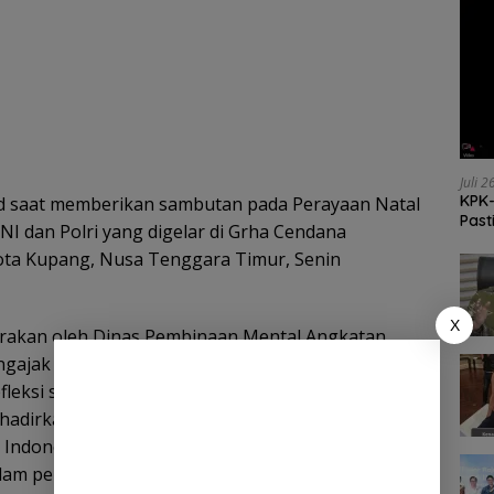
Juli 
KPK-
d saat memberikan sambutan pada Perayaan Natal
Past
I dan Polri yang digelar di Grha Cendana
ota Kupang, Nusa Tenggara Timur, Senin
X
arakan oleh Dinas Pembinaan Mental Angkatan
ngajak seluruh prajurit dan ASN TNI untuk
eksi sekaligus panggilan pengabdian.
dirkan Suka Cita dan Damai Sejahtera kepada
k Indonesia”, Kasad menekankan makna kata
alam pengabdian. “Saya suka dengan kata