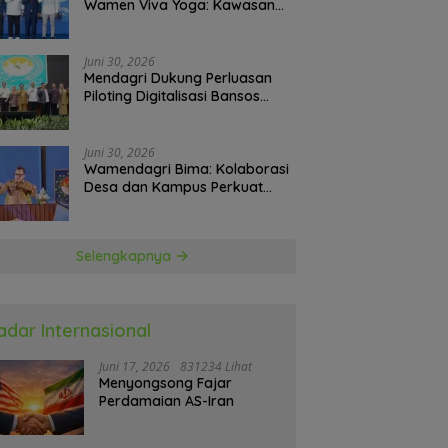
Wamen Viva Yoga: Kawasan
Transmigrasi Sukses Ekspor
Rajungan Ke Pasar Global
Juni 30, 2026
Mendagri Dukung Perluasan
Piloting Digitalisasi Bansos
sebagai Langkah Menuju
Government Technology
Juni 30, 2026
Wamendagri Bima: Kolaborasi
Desa dan Kampus Perkuat
Kapasitas Kepala Desa
Selengkapnya
adar Internasional
Juni 17, 2026
831234 Lihat
Menyongsong Fajar
Perdamaian AS-Iran