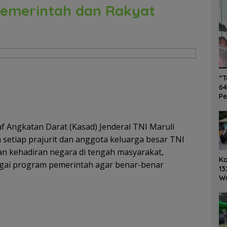
emerintah dan Rakyat
“T
64
Pe
 Angkatan Darat (Kasad) Jenderal TNI Maruli
setiap prajurit dan anggota keluarga besar TNI
an kehadiran negara di tengah masyarakat,
K
gai program pemerintah agar benar-benar
13
W
Ro
Ge