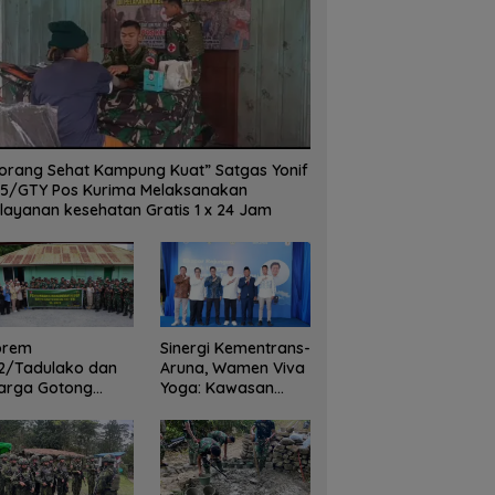
orang Sehat Kampung Kuat” Satgas Yonif
5/GTY Pos Kurima Melaksanakan
layanan kesehatan Gratis 1 x 24 Jam
orem
Sinergi Kementrans-
2/Tadulako dan
Aruna, Wamen Viva
arga Gotong
Yoga: Kawasan
yong Bersihkan
Transmigrasi
dung Juang Palu
Sukses Ekspor
Rajungan Ke Pasar
Global