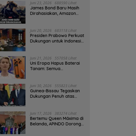
Juni 23, 2026
688590 Lihat
James Bond Baru Masih
Dirahasiakan, Amazon
MGM Janji Pilih Aktor
Dengan Hati-hati
Juni 20, 2026
683118 Lihat
Presiden Prabowo Perkuat
Dukungan untuk Indonesia
Jadi Tuan Rumah FIFA
ASEAN dan Persiapan
Timnas Menuju Piala Dunia
Juni 21, 2026
557058 Lihat
2030
Uni Eropa Hapus Baterai
Tanam: Semua
Smartphone 2027 Wajib
User-Replaceable
Juni 30, 2026
555823 Lihat
Guinea-Bissau Tegaskan
Dukungan Penuh atas
Kedaulatan Maroko di
Sahara
Juni 17, 2026
383274 Lihat
Bertemu Queen Máxima di
Belanda, APINDO Dorong
Kesehatan Finansial
Pekerja