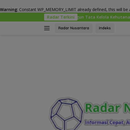
Warning
: Constant WP_MEMORY_LIMIT already defined, this will be a
Langsung
 Kemenhut Bangun Tata Kelola Kehutanan Antikorupsi
Radar Terkini
ke
konten
Radar Nusantara
Indeks