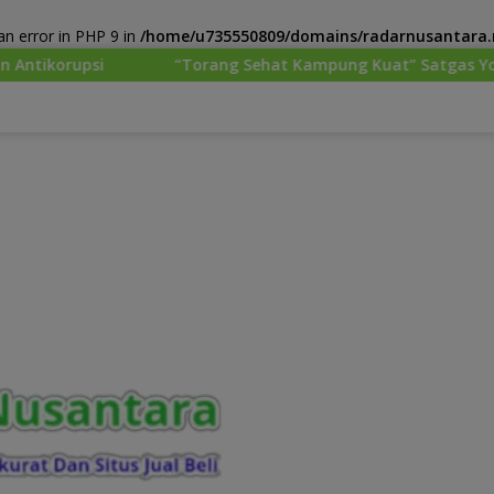
n error in PHP 9 in
/home/u735550809/domains/radarnusantara.m
“Torang Sehat Kampung Kuat” Satgas Yonif 645/GTY Pos Kurim