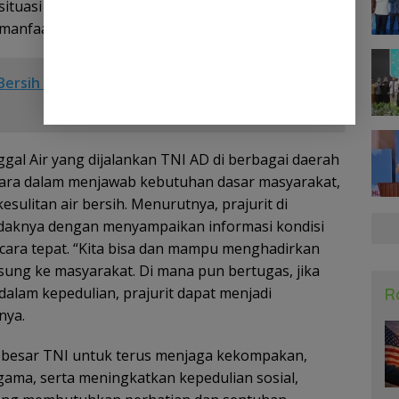
tuasi dan zaman, kita ternyata punya potensi
anfaat bagi masyarakat,” ujar Kasad.
ersih Dan Pipanisasi Melalui Kegiatan TMMD Ke
l Air yang dijalankan TNI AD di berbagai daerah
gara dalam menjawab kebutuhan dasar masyarakat,
sulitan air bersih. Menurutnya, prajurit di
tidaknya dengan menyampaikan informasi kondisi
secara tepat. “Kita bisa dan mampu menghadirkan
ung ke masyarakat. Di mana pun bertugas, jika
lam kepedulian, prajurit dapat menjadi
R
nya.
 besar TNI untuk terus menjaga kekompakan,
ama, serta meningkatkan kepedulian sosial,