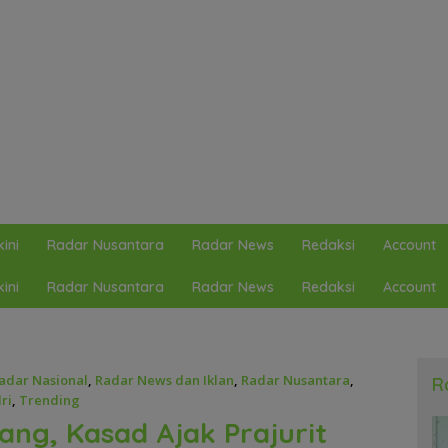
ini
Radar Nusantara
Radar News
Redaksi
Account
ini
Radar Nusantara
Radar News
Redaksi
Account
adar Nasional
,
Radar News dan Iklan
,
Radar Nusantara
,
R
ri
,
Trending
ang, Kasad Ajak Prajurit