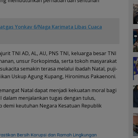
 yang membutuhkan perhatian dan sentuhan
 Satgas Yonkav 6/Naga Karimata Libas Cuaca
ajurit TNI AD, AL, AU, PNS TNI, keluarga besar TNI
ahanan, unsur Forkopimda, serta tokoh masyarakat
kacita semakin terasa melalui ibadah Natal, puji-
paikan Uskup Agung Kupang, Hironimus Pakaenoni.
semangat Natal dapat menjadi kekuatan moral bagi
NI dalam menjalankan tugas dengan tulus,
ab demi keutuhan Negara Kesatuan Republik
astikan Bersih Korupsi dan Ramah Lingkungan