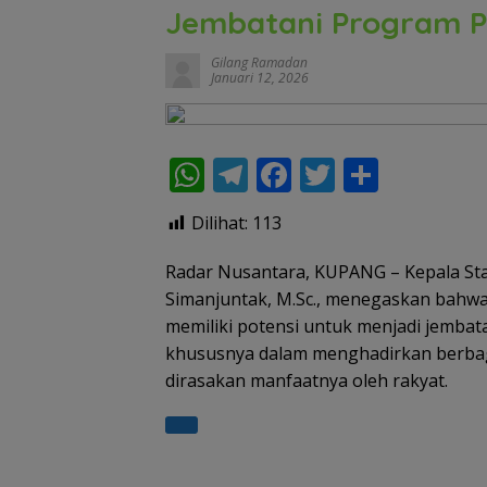
Jembatani Program P
Gilang Ramadan
Januari 12, 2026
W
T
F
T
S
h
el
ac
w
h
Dilihat:
113
at
e
e
itt
ar
s
gr
b
er
e
Radar Nusantara, KUPANG – Kepala Staf
Simanjuntak, M.Sc., menegaskan bahwa 
A
a
o
memiliki potensi untuk menjadi jembat
p
m
o
khususnya dalam menghadirkan berba
p
k
dirasakan manfaatnya oleh rakyat.