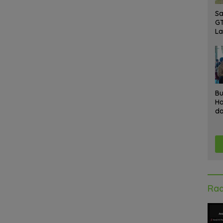
Sa
GT
L
Ke
A
K
Ad
Bu
Ha
da
Gr
An
Ke
Rad