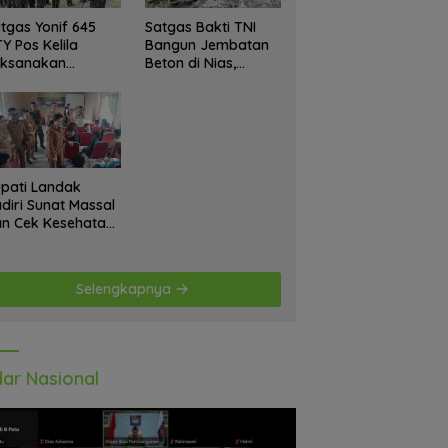
tgas Yonif 645
Satgas Bakti TNI
Y Pos Kelila
Bangun Jembatan
aksanakan
Beton di Nias,
giatan Teritorial
Wujudkan Akses
njangsana
Aman bagi Warga
etempat Tokoh
at dan Lurah
pati Landak
diri Sunat Massal
n Cek Kesehatan
atis, Warga
tusias Ikuti
giatan
Selengkapnya
ar Nasional