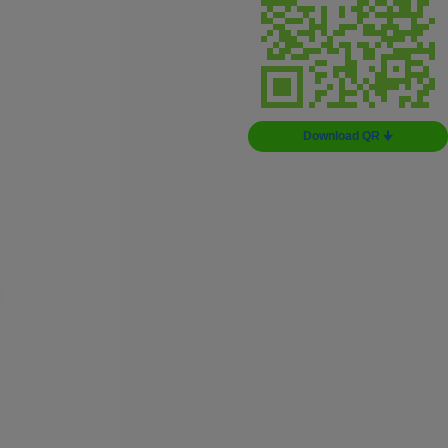
Download QR 🠋