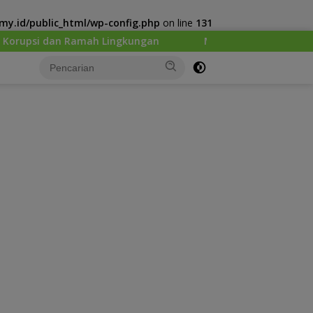
y.id/public_html/wp-config.php
on line
131
ah Lingkungan
Menhut : Presiden Prabowo Minta Kemen