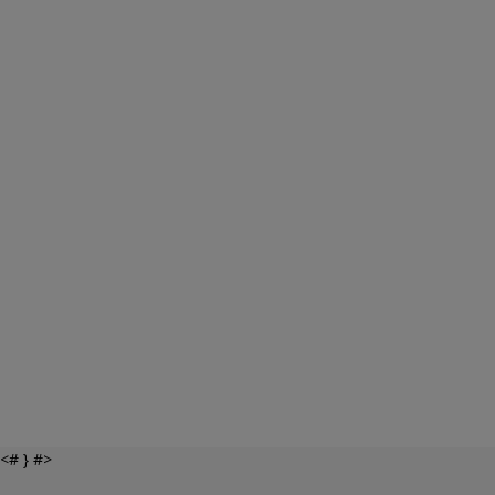
<# } #>