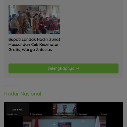
Anjangsana Ketempat
bagi Warga
Tokoh Adat dan Lurah
Bupati Landak Hadiri Sunat
Massal dan Cek Kesehatan
Gratis, Warga Antusias
Ikuti Kegiatan
Selengkapnya
Radar Nasional