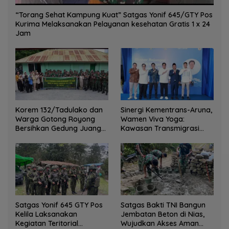
“Torang Sehat Kampung Kuat” Satgas Yonif 645/GTY Pos
Kurima Melaksanakan Pelayanan kesehatan Gratis 1 x 24
Jam
Korem 132/Tadulako dan
Sinergi Kementrans-Aruna,
Warga Gotong Royong
Wamen Viva Yoga:
Bersihkan Gedung Juang
Kawasan Transmigrasi
Palu
Sukses Ekspor Rajungan
Ke Pasar Global
Satgas Yonif 645 GTY Pos
Satgas Bakti TNI Bangun
Kelila Laksanakan
Jembatan Beton di Nias,
Kegiatan Teritorial
Wujudkan Akses Aman