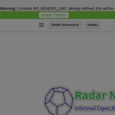
Warning
: Constant WP_MEMORY_LIMIT already defined, this will be a
Langsung
Radar Terkini
KPK-Kemenda
ke
konten
Radar Nusantara
Indeks