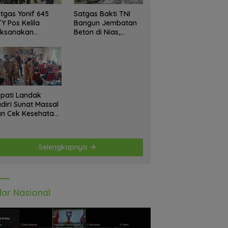
tgas Yonif 645
Satgas Bakti TNI
Y Pos Kelila
Bangun Jembatan
aksanakan
Beton di Nias,
giatan Teritorial
Wujudkan Akses
njangsana
Aman bagi Warga
etempat Tokoh
at dan Lurah
pati Landak
diri Sunat Massal
n Cek Kesehatan
atis, Warga
tusias Ikuti
giatan
Selengkapnya
ar Nasional