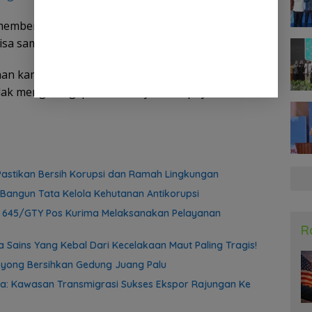
y membenarkan pihaknya mengamankan pelaku
isa sampai ke persidangan agar ada efek jera.
n kami laksanakan dengan baik. Semoga para
ak mengulangi perbuatannya,”harapnya.
astikan Bersih Korupsi dan Ramah Lingkungan
Bangun Tata Kelola Kehutanan Antikorupsi
f 645/GTY Pos Kurima Melaksanakan Pelayanan
R
 Sains Yang Kebal Dari Kecelakaan Maut Paling Tragis!
yong Bersihkan Gedung Juang Palu
a: Kawasan Transmigrasi Sukses Ekspor Rajungan Ke