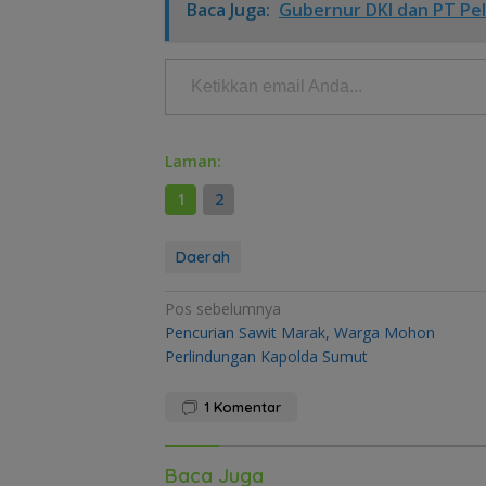
Baca Juga:
Gubernur DKI dan PT Peli
Ketikkan email Anda...
Laman:
1
2
Daerah
Navigasi
Pos sebelumnya
Pencurian Sawit Marak, Warga Mohon
pos
Perlindungan Kapolda Sumut
1
Komentar
Baca Juga