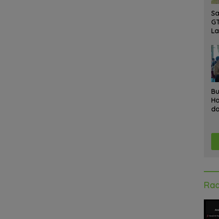
Sa
GT
L
Ke
A
K
Ad
Bu
Ha
da
Gr
An
Ke
Rad