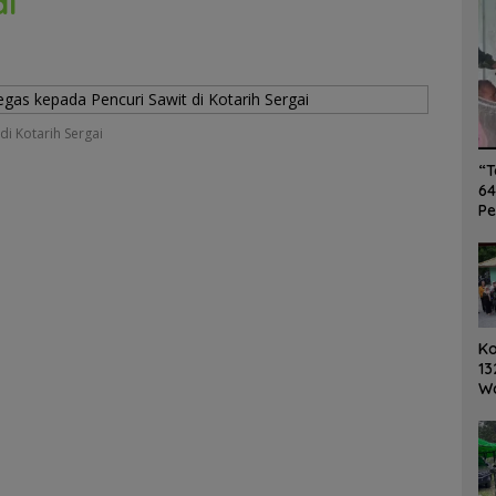
ai
i Kotarih Sergai
“T
64
Pe
K
13
W
Ro
Ge