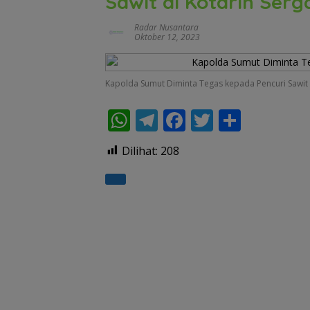
Sawit di Kotarih Serg
Radar Nusantara
Oktober 12, 2023
Kapolda Sumut Diminta Tegas kepada Pencuri Sawit d
W
T
F
T
S
h
el
ac
w
h
Dilihat:
208
at
e
e
itt
ar
s
gr
b
er
e
A
a
o
p
m
o
p
k