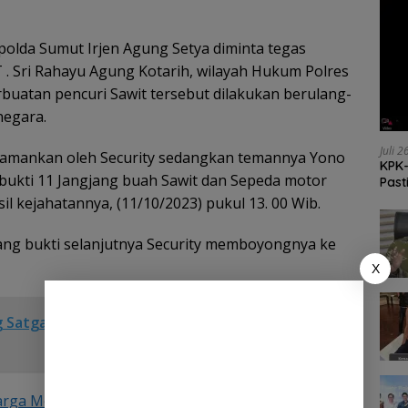
polda Sumut Irjen Agung Setya diminta tegas
 . Sri Rahayu Agung Kotarih, wilayah Hukum Polres
rbuatan pencuri Sawit tersebut dilakukan berulang-
negara.
Juli 
 diamankan oleh Security sedangkan temannya Yono
KPK-
ukti 11 Jangjang buah Sawit dan Sepeda motor
Past
 kejahatannya, (11/10/2023) pukul 13. 00 Wib.
ng bukti selanjutnya Security memboyongnya ke
X
ing Satgas Habema Disambut Gembira Warga
Warga Mohon Perlindungan Kapolda Sumut