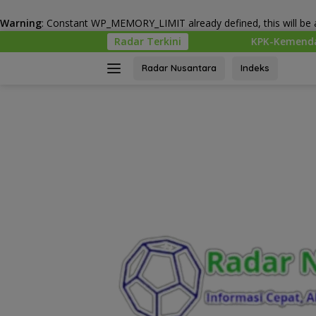
Warning
: Constant WP_MEMORY_LIMIT already defined, this will be a
Langsung
Radar Terkini
KPK-Kemendagri Kawal Proyek PSEL
ke
konten
Radar Nusantara
Indeks