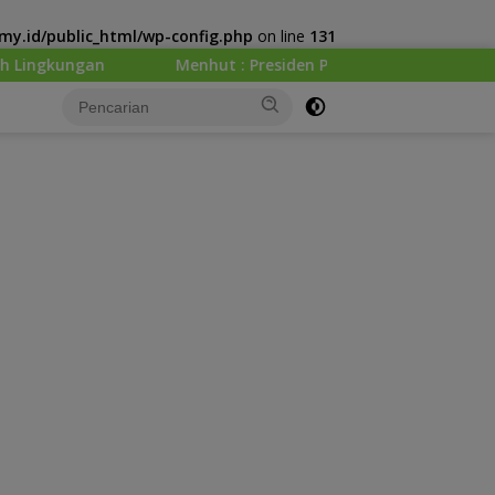
y.id/public_html/wp-config.php
on line
131
Menhut : Presiden Prabowo Minta Kemenhut Bangun Tata Kelo