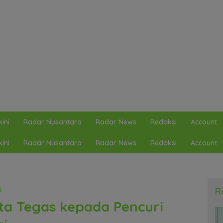
ini
Radar Nusantara
Radar News
Redaksi
Account
ini
Radar Nusantara
Radar News
Redaksi
Account
i
R
ta Tegas kepada Pencuri