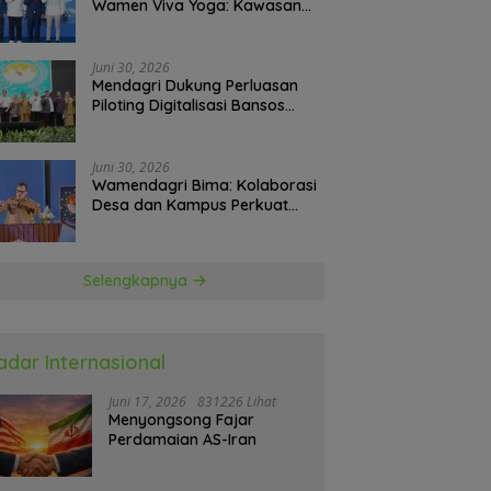
Wamen Viva Yoga: Kawasan
Transmigrasi Sukses Ekspor
Rajungan Ke Pasar Global
Juni 30, 2026
Mendagri Dukung Perluasan
Piloting Digitalisasi Bansos
sebagai Langkah Menuju
Government Technology
Juni 30, 2026
Wamendagri Bima: Kolaborasi
Desa dan Kampus Perkuat
Kapasitas Kepala Desa
Selengkapnya
adar Internasional
Juni 17, 2026
831226 Lihat
Menyongsong Fajar
Perdamaian AS-Iran