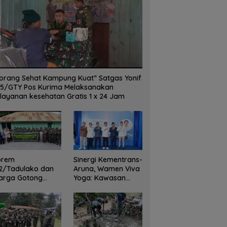
orang Sehat Kampung Kuat” Satgas Yonif
5/GTY Pos Kurima Melaksanakan
layanan kesehatan Gratis 1 x 24 Jam
orem
Sinergi Kementrans-
2/Tadulako dan
Aruna, Wamen Viva
arga Gotong
Yoga: Kawasan
yong Bersihkan
Transmigrasi
dung Juang Palu
Sukses Ekspor
Rajungan Ke Pasar
Global