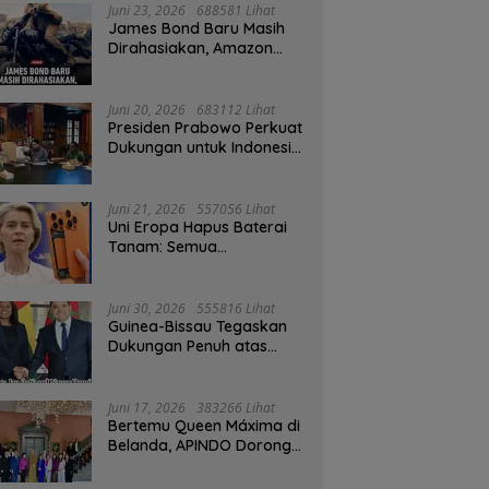
Juni 23, 2026
688581 Lihat
James Bond Baru Masih
Dirahasiakan, Amazon
MGM Janji Pilih Aktor
Dengan Hati-hati
Juni 20, 2026
683112 Lihat
Presiden Prabowo Perkuat
Dukungan untuk Indonesia
Jadi Tuan Rumah FIFA
ASEAN dan Persiapan
Timnas Menuju Piala Dunia
Juni 21, 2026
557056 Lihat
2030
Uni Eropa Hapus Baterai
Tanam: Semua
Smartphone 2027 Wajib
User-Replaceable
Juni 30, 2026
555816 Lihat
Guinea-Bissau Tegaskan
Dukungan Penuh atas
Kedaulatan Maroko di
Sahara
Juni 17, 2026
383266 Lihat
Bertemu Queen Máxima di
Belanda, APINDO Dorong
Kesehatan Finansial
Pekerja