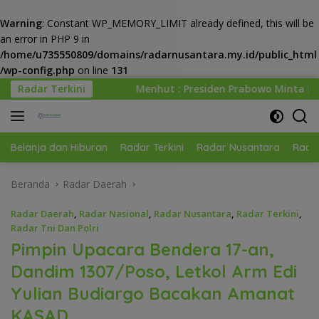
Warning
: Constant WP_MEMORY_LIMIT already defined, this will be
an error in PHP 9 in
/home/u735550809/domains/radarnusantara.my.id/public_html
/wp-config.php
on line
131
Langsung
Menhut : Presiden Prabowo Minta Kemenhut Bangun Tata Kel
Radar Terkini
ke
konten
Belanja dan Hiburan
Radar Terkini
Radar Nusantara
Radar
Beranda
Radar Daerah
Radar Daerah
,
Radar Nasional
,
Radar Nusantara
,
Radar Terkini
,
Radar Tni Dan Polri
Pimpin Upacara Bendera 17-an,
Dandim 1307/Poso, Letkol Arm Edi
Yulian Budiargo Bacakan Amanat
KASAD