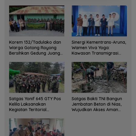
Korem 132/Tadulako dan
Sinergi Kementrans-Aruna,
Warga Gotong Royong
Wamen Viva Yoga:
Bersihkan Gedung Juang
Kawasan Transmigrasi
Palu
Sukses Ekspor Rajungan
Ke Pasar Global
Satgas Yonif 645 GTY Pos
Satgas Bakti TNI Bangun
Kelila Laksanakan
Jembatan Beton di Nias,
Kegiatan Teritorial
Wujudkan Akses Aman
Anjangsana Ketempat
bagi Warga
Tokoh Adat dan Lurah