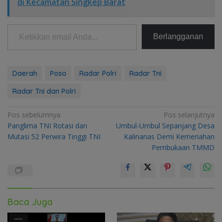
di Kecamatan Singkep Barat
Ketikkan email Anda...
Berlangganan
Daerah
Poso
Radar Polri
Radar Tni
Radar Tni dan Polri
Navigasi
Pos sebelumnya
Pos selanjutnya
Panglima TNI Rotasi dan
Umbul-Umbul Sepanjang Desa
pos
Mutasi 52 Perwira Tinggi TNI
Kalinanas Demi Kemeriahan
Pembukaan TMMD
Baca Juga