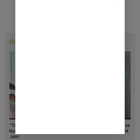
Radar Daerah
“Torang Sehat Kampung Kuat” Satgas Yonif 645/GTY Pos
Kurima Melaksanakan Pelayanan kesehatan Gratis 1 x 24
Jam