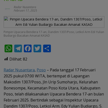
Radar Nusantara
Februari 17, 2025
Pimpin Upacara Bendera 17-an, Dandim 1307/Poso, Letkol Arm Edi Yulian
Budiargo Bacakan Amanat KASAD
W
T
F
T
S
h
el
ac
w
h
Dilihat:
82
at
e
e
itt
ar
s
gr
b
er
e
Radar Nusantara
,
Poso
– Pada tanggal 17 Februari
2025 pukul 07:00 WITA, bertempat di Lapangan
A
a
o
Makodim 1307/Poso, Jln Urip Sumoharjo, Kelurahan
p
m
o
Bonesompe, Kecamatan Poso Kota Utara, Kabupaten
p
k
Poso, telah dilaksanakan Upacara Bendera 17-an bulan
Februari 2025. Bertindak sebagai Inspektur Upacara
Dandim 1307/Poso, Letkol Arm. Edy Yulian Budiargo, S.