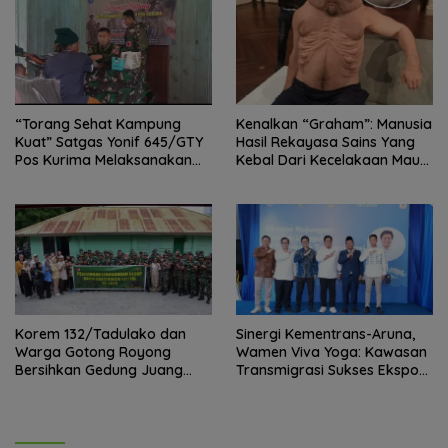
“Torang Sehat Kampung
Kenalkan “Graham”: Manusia
Kuat” Satgas Yonif 645/GTY
Hasil Rekayasa Sains Yang
Pos Kurima Melaksanakan
Kebal Dari Kecelakaan Maut
Pelayanan kesehatan Gratis 1
Paling Tragis!
x 24 Jam
Korem 132/Tadulako dan
Sinergi Kementrans-Aruna,
Warga Gotong Royong
Wamen Viva Yoga: Kawasan
Bersihkan Gedung Juang
Transmigrasi Sukses Ekspor
Palu
Rajungan Ke Pasar Global