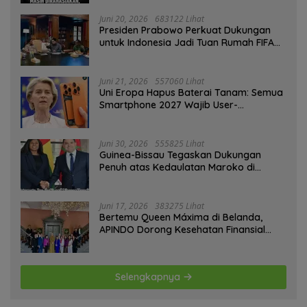
Juni 20, 2026
683122 Lihat
Presiden Prabowo Perkuat Dukungan
untuk Indonesia Jadi Tuan Rumah FIFA
ASEAN dan Persiapan Timnas Menuju
Piala Dunia 2030
Juni 21, 2026
557060 Lihat
Uni Eropa Hapus Baterai Tanam: Semua
Smartphone 2027 Wajib User-
Replaceable
Juni 30, 2026
555825 Lihat
Guinea-Bissau Tegaskan Dukungan
Penuh atas Kedaulatan Maroko di
Sahara
Juni 17, 2026
383275 Lihat
Bertemu Queen Máxima di Belanda,
APINDO Dorong Kesehatan Finansial
Pekerja
Selengkapnya