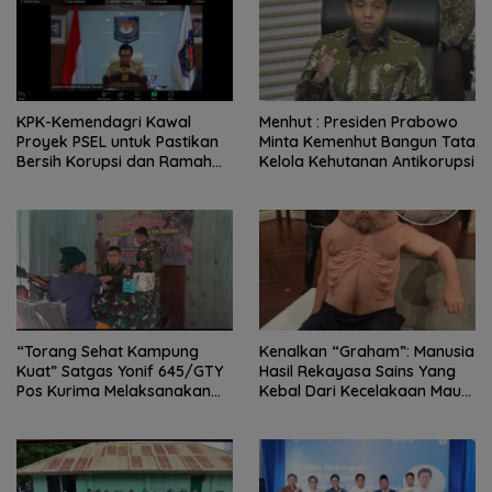
KPK-Kemendagri Kawal
Menhut : Presiden Prabowo
Proyek PSEL untuk Pastikan
Minta Kemenhut Bangun Tata
Bersih Korupsi dan Ramah
Kelola Kehutanan Antikorupsi
Lingkungan
“Torang Sehat Kampung
Kenalkan “Graham”: Manusia
Kuat” Satgas Yonif 645/GTY
Hasil Rekayasa Sains Yang
Pos Kurima Melaksanakan
Kebal Dari Kecelakaan Maut
Pelayanan kesehatan Gratis 1
Paling Tragis!
x 24 Jam