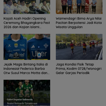
Kajati Aceh Hadiri Opening
Wamendagri Bima Arya Nilai
Ceremony Bhayangkara Fest
Pacitan Berpotensi Jadi Kota
2026 dan Kajian Islami
Wisata Unggulan
Kebangsaan Bersama Ustad
Adi Hidayat
Jejak Magis Bintang Italia di
Jaga Kondisi Fisik Tetap
Indonesia! Federico Barba
Prima, Kodim 0728/Wonogiri
Otw Susul Marco Motta dan
Gelar Garjas Periodik
Stefano Beltrame Angkat
Trofi?