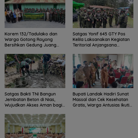
Satgas Yonif 645 GTY Pos
Korem 132/Tadulako dan
Kelila Laksanakan Kegiatan
Warga Gotong Royong
Teritorial Anjangsana
Bersihkan Gedung Juang
Ketempat Tokoh Adat dan
Palu
Lurah
Satgas Bakti TNI Bangun
Bupati Landak Hadiri Sunat
Jembatan Beton di Nias,
Massal dan Cek Kesehatan
Wujudkan Akses Aman bagi
Gratis, Warga Antusias Ikuti
Warga
Kegiatan